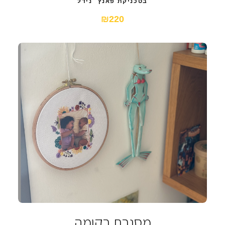
בטכניקת פאנץ׳ נידל
₪220
מסגרת רקומה